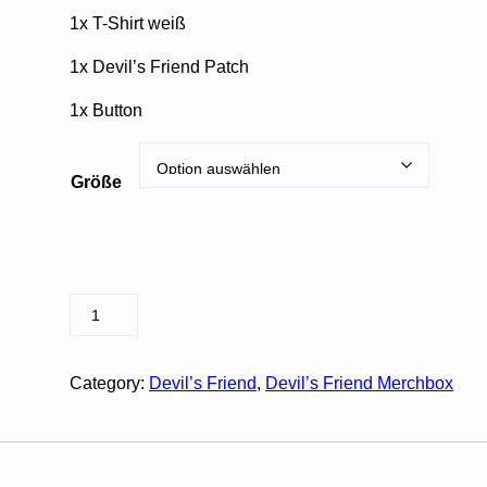
1x T-Shirt weiß
1x Devil’s Friend Patch
1x Button
Größe
D
In den Warenkorb
e
v
i
Category:
Devil’s Friend
, 
Devil’s Friend Merchbox
l
'
s