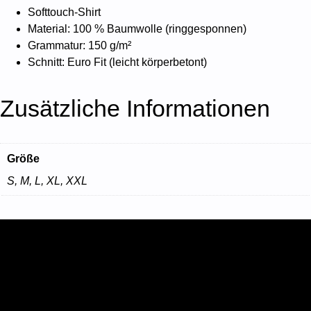
M
Softtouch-Shirt
e
Material: 100 % Baumwolle (ringgesponnen)
n
Grammatur: 150 g/m²
T
Schnitt: Euro Fit (leicht körperbetont)
a
n
Zusätzliche Informationen
k
-
T
o
Größe
p
S, M, L, XL, XXL
w
e
i
ß
M
e
n
g