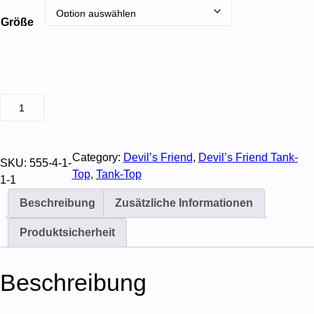
Größe
D
In den Warenkorb
e
v
i
Category:
Devil’s Friend
, 
Devil’s Friend Tank-
SKU:
555-4-1-
l
Top
, 
Tank-Top
1-1
'
s
Beschreibung
Zusätzliche Informationen
F
Produktsicherheit
r
i
e
Beschreibung
n
d